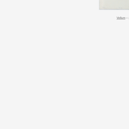
Vellum
–