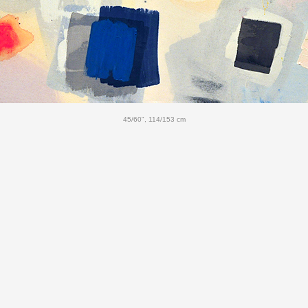
45
/60", 114/153 cm